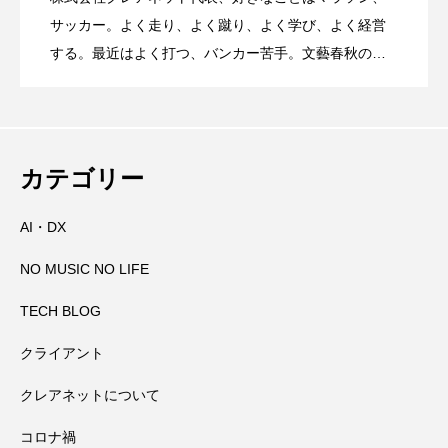
那智の火祭りの裏側には消防の皆さんの
2026.08.04
社の千日詣にチャレンジ
サッカー。よく走り、よく蹴り、よく学び、よく経営
する。最近はよく打つ、バンカー苦手。文藝春秋の
『Sports Graphic Number』大好き。
大峯山寺を守る～山頂に備えられた山火
2026.08.03
万全の備え
田辺祭で三本のうちわが教えてくれたこ
2026.08.02
事対策
カテゴリー
AI・DX
高野山奥の院で見たお遍路さんマップと
2026.08.01
と
NO MUSIC NO LIFE
田辺祭で一本のうちわが教えてくれたこ
2026.07.31
大馬鹿野郎
TECH BLOG
クライアント
高野山千手院橋の近くにある小田原天神
2026.07.30
と
クレアネットについて
コロナ禍
会社の経営者としてある社員への対応と
2026.07.29
社さんの夏祭り