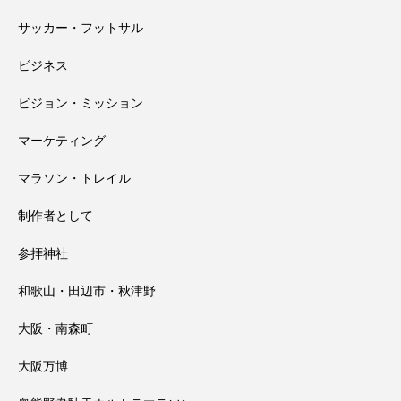
サッカー・フットサル
那智の火祭り・扇祭りと、すずめ feat.十
2026.07.28
過信が生んだ反省
ビジネス
ビジョン・ミッション
明、霊零（たまこぼれ）
マーケティング
マラソン・トレイル
制作者として
参拝神社
和歌山・田辺市・秋津野
大阪・南森町
大阪万博