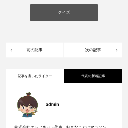
クイズ
前の記事
次の記事
記事を書いたライター
代表の新着記事
国道168号線や国道311号線を走るとき、
2026.08.06
admin
【初千日詣】京都洛西 愛宕山登拝 愛宕神
2026.08.05
高速道路に乗っているときに聞くべき曲
株式会社クレアネット代表、好きなことはマラソン、