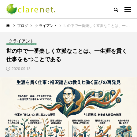
株式会社クレアネットの代表取締役ブログ
ブログ
クライアント
世の中で一番楽しく立派なことは、一生涯を貫く仕事をもつことである
クライアント
NEW POST
世の中で一番楽しく立派なことは、一生涯を貫く
仕事をもつことである
TECH BLOG
サッカー・フットサル
2020.09.13
エレベーター広告とか
W杯の優勝を目指す日
言うのか何なのか
本代表と目標設定