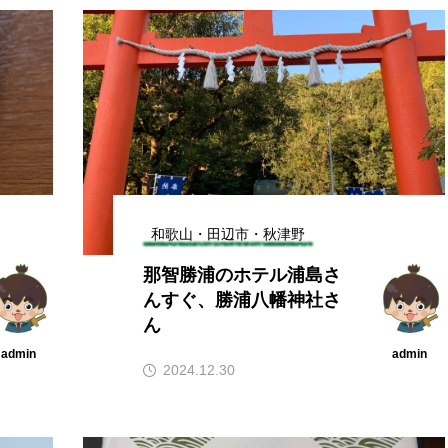
和歌山・田辺市・秋津野
那智勝浦のホテル浦島さ
んすぐ、勝浦八幡神社さ
ん
admin
admin
2024.12.30