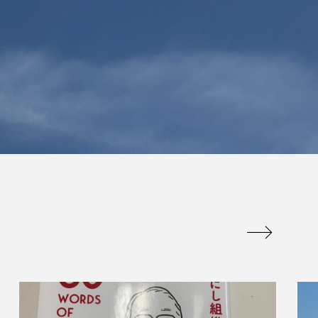
は販促品でかつ
百聞は一見にしかず
のに重宝される
百見は一考にしかず
アイテム
百考は一行にしかず
admin
.07.09
2026.07.13
