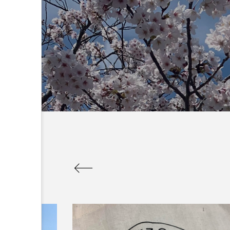
：なんででん
エレベーター広告とか
ん: 天神祭
言うのか何なのか
admin
5
2026.04.10
