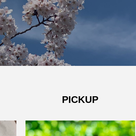
W杯の優勝を目指す日
うちわ
本代表と目標設定
低額な
有効な
admin
admin
2026.07.17
2026
PICKUP