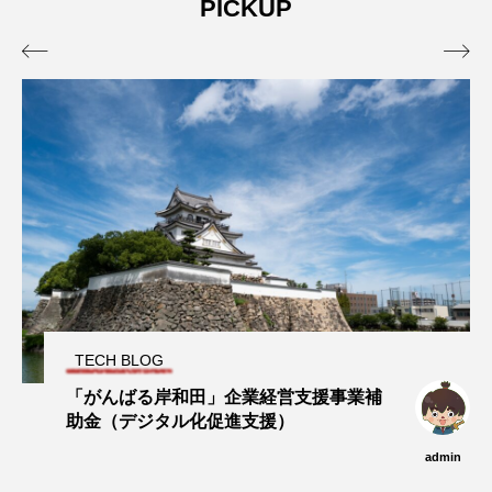
PICKUP
admin
admin
2026.04.10
2026.07.17


経営を伸ばす・フィロソフィ
必要なときに必要なだけ購入する、とい
う血肉化
in
admin