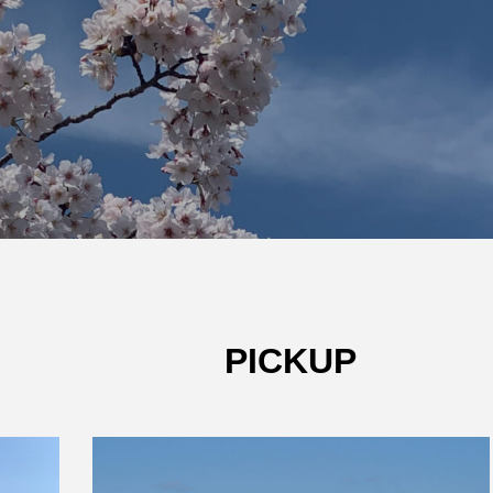
W杯の優勝を目指す日
うちわ
本代表と目標設定
低額な
有効な
admin
admin
2026.07.17
2026
PICKUP