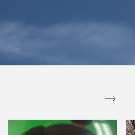
は販促品でかつ
百聞は一見にしかず
のに重宝される
百見は一考にしかず
アイテム
百考は一行にしかず
admin
.07.09
2026.07.13
