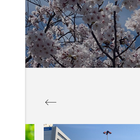
：なんででん
エレベーター広告とか
ん: 天神祭
言うのか何なのか
admin
5
2026.04.10
