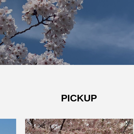
W杯の優勝を目指す日
うちわ
本代表と目標設定
低額な
有効な
admin
admin
2026.07.17
2026
PICKUP