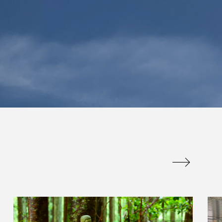
は販促品でかつ
百聞は一見にしかず
のに重宝される
百見は一考にしかず
アイテム
百考は一行にしかず
admin
.07.09
2026.07.13
