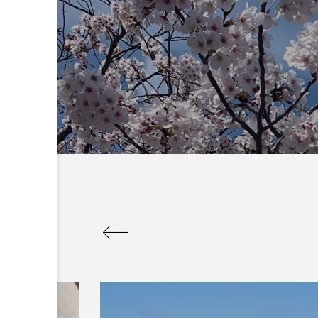
：なんででん
エレベーター広告とか
ん: 天神祭
言うのか何なのか
admin
5
2026.04.10
