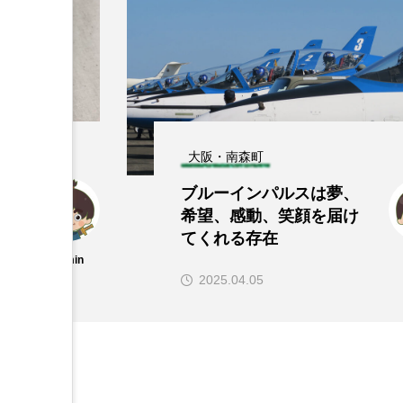
大阪・南森町
O
ブルーインパルスは夢、
陸
希望、感動、笑顔を届け
てくれる存在
admin
2025.04.05