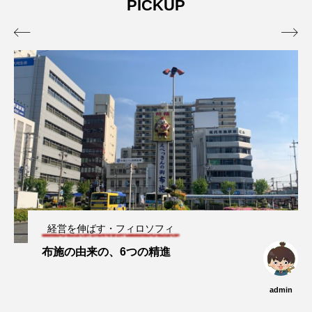
PICKUP
admin
admin
2026.04.10
2026.07.17


大阪・南森町
ブルーインパルスは夢、希望、感動
顔を届けてくれる存在
admin