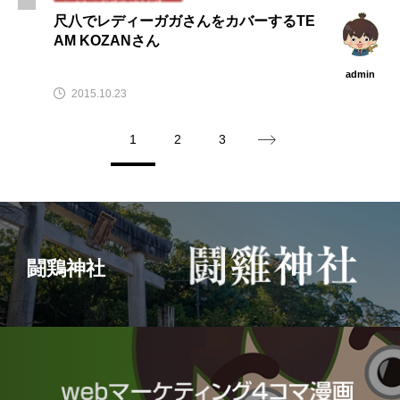
尺八でレディーガガさんをカバーするTE
AM KOZANさん
admin
2015.10.23
1
2
3
闘鶏神社