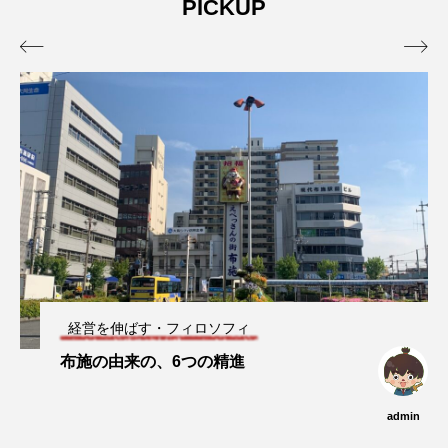
PICKUP
admin
admin
2026.04.10
2026.07.17


経営を伸ばす・フィロソフィ
布施の由来の、6つの精進
admin