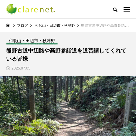
株式会社クレアネットの代表取締役ブログ
ブログ
和歌山・田辺市・秋津野
熊野古道中辺路や高野参詣道を道普請してくれている皆様
和歌山・田辺市・秋津野
NEW POST
熊野古道中辺路や高野参詣道を道普請してくれて
いる皆様
TECH BLOG
サッカー・フットサル
2025.07.05
エレベーター広告とか
W杯の優勝を目指す日
言うのか何なのか
本代表と目標設定