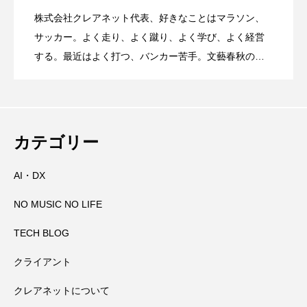
株式会社クレアネット代表、好きなことはマラソン、
国道168号線や国道311号線を走るとき、
2026.08.06
サッカー。よく走り、よく蹴り、よく学び、よく経営
する。最近はよく打つ、バンカー苦手。文藝春秋の
『Sports Graphic Number』大好き。
【初千日詣】京都洛西 愛宕山登拝 愛宕神
2026.08.05
高速道路に乗っているときに聞くべき曲
那智の火祭りの裏側には消防の皆さんの
2026.08.04
社の千日詣にチャレンジ
カテゴリー
AI・DX
大峯山寺を守る～山頂に備えられた山火
2026.08.03
万全の備え
NO MUSIC NO LIFE
田辺祭で三本のうちわが教えてくれたこ
2026.08.02
事対策
TECH BLOG
クライアント
高野山奥の院で見たお遍路さんマップと
2026.08.01
と
クレアネットについて