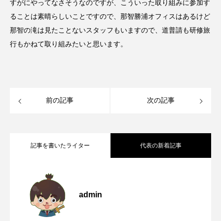
すがにやってなさそうなのですが、こういった取り組みに参加す
ることは素晴らしいことですので、那智勝浦オフィスはあるけど
那智の滝は見たことないスタッフもいますので、道普請も研修旅
行もかねて取り組みたいと思います。
前の記事
次の記事
記事を書いたライター
代表の新着記事
華岡青洲が寄進した石灯籠がある、世界
2026.08.08
admin
靖国参拝と大阪護国神社参拝について
2026.08.07
遺産丹生酒殿神社