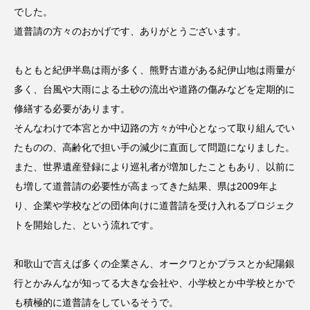
でした。
道普請の方々のおかげです、ありがとうございます。
もともと紀伊半島は雨が多く、熊野古道がある紀伊山地は雨量が
多く、台風や大雨による土砂の流出や道路の傷みなどを定期的に
修繕する必要があります。
そんなわけで本宮とか中辺路の方々が中心となって取り組んでい
たものの、高齢化で担い手の減少に直面して問題になりました。
また、世界遺産登録により巡礼者が増加したこともあり、以前に
も増して道普請の必要性が高まってきた結果、県は2009年よ
り、企業や学校などの団体向けに道普請を受け入れるプロジェク
トを開始した、という流れです。
和歌山で言えば多くの企業さん、オークワとかプラスとか紀陽銀
行とかみんなが知ってる大きな会社や、小学校とか中学校とかで
も積極的に道普請をしているそうで。