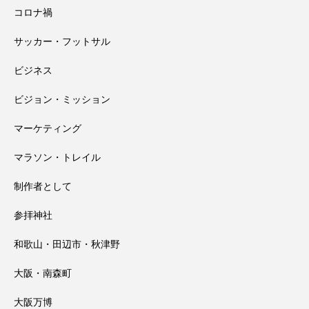
コロナ禍
田辺祭で一本のうちわが教えてくれたこ
2026.07.31
大馬鹿野郎
サッカー・フットサル
高野山千手院橋の近くにある小田原天神
2026.07.30
と
ビジネス
ビジョン・ミッション
社さんの夏祭り
マーケティング
マラソン・トレイル
制作者として
参拝神社
和歌山・田辺市・秋津野
大阪・南森町
大阪万博