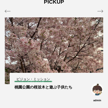
PICKUP
admin
admin
2026.04.10
2026.07.17


ビジョン・ミッション
桃園公園の桜並木と遊ぶ子供たち
admin