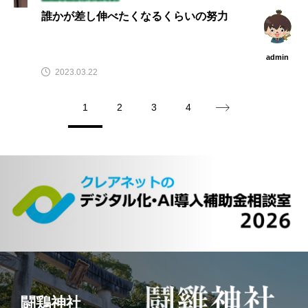
誰かが差し伸べたくなるくらいの努力
admin
2023.03.22
1
2
3
4
闘鶏神社