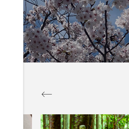
：なんででん
エレベーター広告とか
ん: 天神祭
言うのか何なのか
admin
5
2026.04.10
