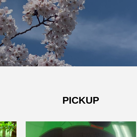
W杯の優勝を目指す日
うちわ
本代表と目標設定
低額な
有効な
admin
admin
2026.07.17
2026
PICKUP