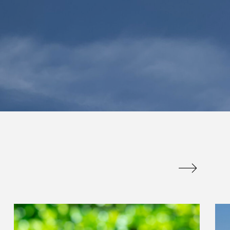
は販促品でかつ
百聞は一見にしかず
のに重宝される
百見は一考にしかず
アイテム
百考は一行にしかず
admin
.07.09
2026.07.13
