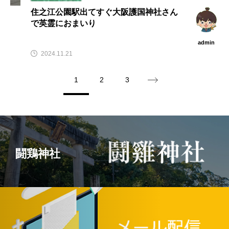
住之江公園駅出てすぐ大阪護国神社さん
で英霊におまいり
admin
2024.11.21
1
2
3
闘鶏神社