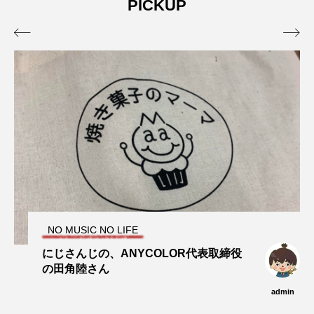
PICKUP
admin
admin
2026.04.10
2026.07.17


NO MUSIC NO LIFE
にじさんじの、ANYCOLOR代表取締役
の田角陸さん
admin