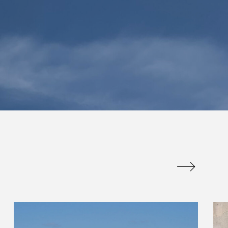
は販促品でかつ
百聞は一見にしかず
のに重宝される
百見は一考にしかず
アイテム
百考は一行にしかず
admin
.07.09
2026.07.13
