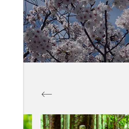
：なんででん
エレベーター広告とか
ん: 天神祭
言うのか何なのか
admin
5
2026.04.10
