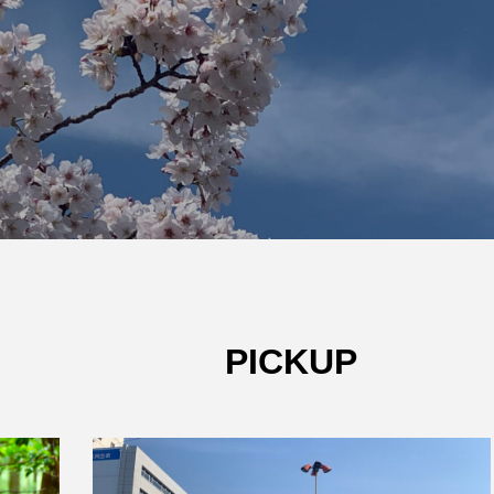
W杯の優勝を目指す日
うちわ
本代表と目標設定
低額な
有効な
admin
admin
2026.07.17
2026
PICKUP