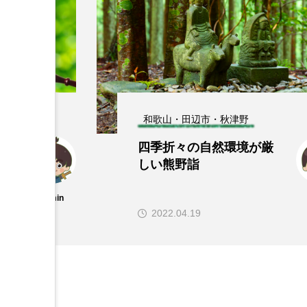
和歌山・田辺市・秋津野
子
四季折々の自然環境が厳
しい熊野詣
査
admin
2022.04.19