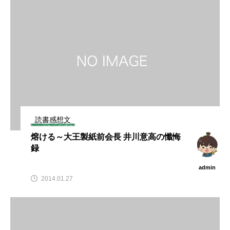
読書感想文
熔ける～大王製紙前会長 井川意高の懺悔
録
admin
2014.01.27