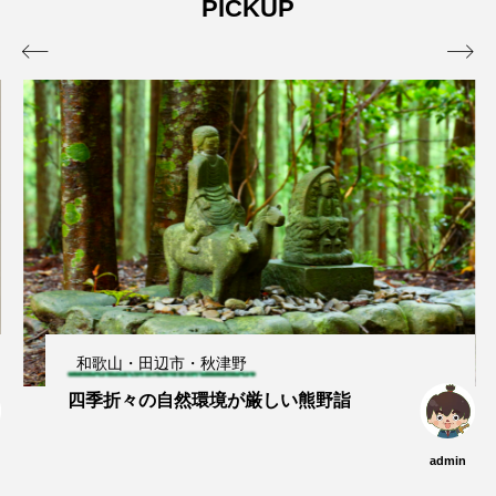
PICKUP
admin
admin
2026.04.10
2026.07.17


和歌山・田辺市・秋津野
四季折々の自然環境が厳しい熊野詣
admin