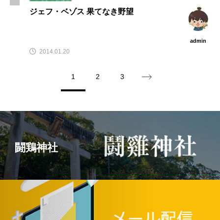
ジェフ・ベゾス 果てなき野望
admin
2014.01.20
1
2
3
闘鶏神社