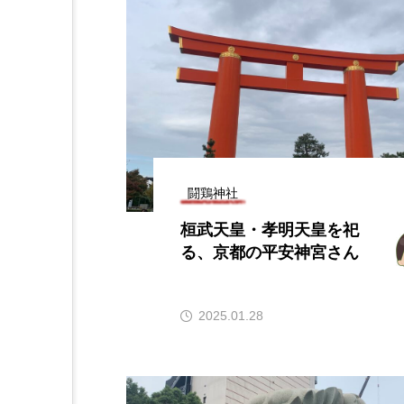
闘鶏神社
桓武天皇・孝明天皇を祀
る、京都の平安神宮さん
2025.01.28