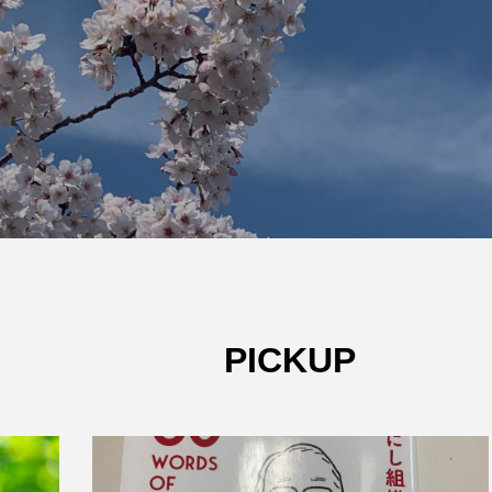
W杯の優勝を目指す日
うちわ
本代表と目標設定
低額な
有効な
admin
admin
2026.07.17
2026
PICKUP