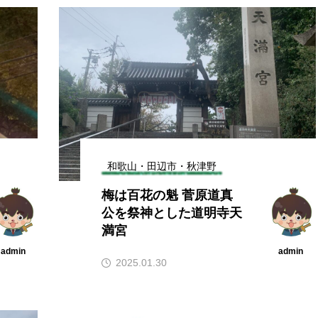
和歌山・田辺市・秋津野
梅は百花の魁 菅原道真
公を祭神とした道明寺天
満宮
admin
admin
2025.01.30