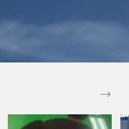
は販促品でかつ
百聞は一見にしかず
のに重宝される
百見は一考にしかず
アイテム
百考は一行にしかず
admin
.07.09
2026.07.13
