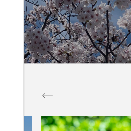
：なんででん
エレベーター広告とか
ん: 天神祭
言うのか何なのか
admin
5
2026.04.10
