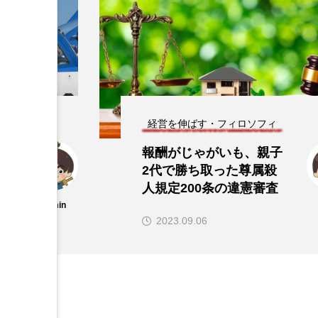
ィ
経営を伸ばす・フィロソフィ
子
人を大切にし組織を伸ば
殺
す 稲盛和夫の言葉
査
admin
2023.05.14