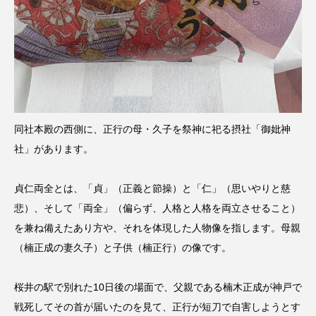
同社本殿の西側に、正行の母・久子を祭神に祀る摂社「御妣神
社」があります。
貞仁両全とは、「貞」（正義と節操）と「仁」（思いやりと慈
悲）、そして「両全」（偏らず、人格と人格を両立させること）
を兼ね備えたあり方や、それを体現した人物像を指します。母親
（楠正成の妻久子）と子供（楠正行）の像です。
桜井の駅で別れた10日後の場面で、父親である楠木正成が神戸で
戦死してその首が届いたのを見て、正行が短刀で自害しようとす