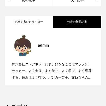
前の記事
次の記事
記事を書いたライター
代表の新着記事
2011年2月4日日刊工業新聞に掲載記事と
2026.08.09
admin
華岡青洲が寄進した石灯籠がある、世界
2026.08.08
ランチェスター戦略
株式会社クレアネット代表、好きなことはマラソン、
靖国参拝と大阪護国神社参拝について
2026.08.07
遺産丹生酒殿神社
サッカー。よく走り、よく蹴り、よく学び、よく経営
する。最近はよく打つ、バンカー苦手。文藝春秋の
『Sports Graphic Number』大好き。
国道168号線や国道311号線を走るとき、
2026.08.06
【初千日詣】京都洛西 愛宕山登拝 愛宕神
2026.08.05
高速道路に乗っているときに聞くべき曲