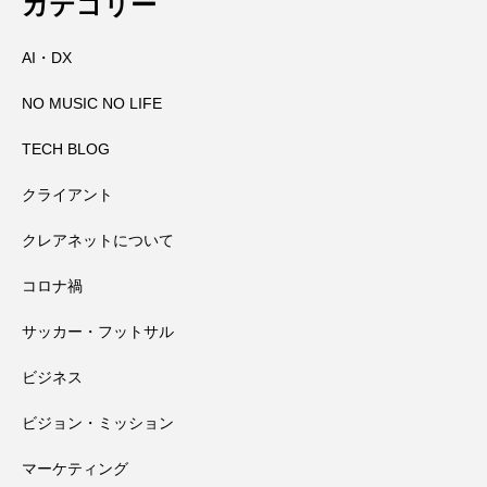
カテゴリー
AI・DX
那智の火祭りの裏側には消防の皆さんの
2026.08.04
社の千日詣にチャレンジ
NO MUSIC NO LIFE
大峯山寺を守る～山頂に備えられた山火
2026.08.03
万全の備え
TECH BLOG
クライアント
田辺祭で三本のうちわが教えてくれたこ
2026.08.02
事対策
クレアネットについて
コロナ禍
高野山奥の院で見たお遍路さんマップと
2026.08.01
と
サッカー・フットサル
田辺祭で一本のうちわが教えてくれたこ
2026.07.31
大馬鹿野郎
ビジネス
ビジョン・ミッション
と
マーケティング