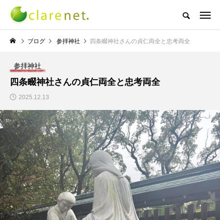
株式会社クレアネットの代表取締役ブログ
ブログ
参拝神社
四条畷神社さんの貞仁両全と忠考両全
参拝神社
NEW POST
四条畷神社さんの貞仁両全と忠考両全
2025.12.13
TECH BLOG
サッカー・フットサル
エレベーター広告とか
W杯の優勝を目指す日
言うのか何なのか
本代表と目標設定