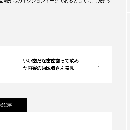
立場からのポジショントークであるとしても、助かっ
いい歯だな歯歯歯って攻め
た内容の歯医者さん発見
着記事
業新聞に掲載記事とランチェスター戦略