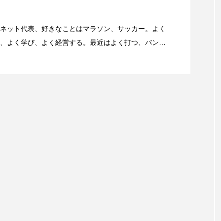
籠がある、世界遺産丹生酒殿神社
ネット代表、好きなことはマラソン、サッカー。よく
、よく学び、よく経営する。最近はよく打つ、バンカ
『Sports Graphic Number』大好き。
参拝について
11号線を走るとき、高速道路に乗っているときに聞くべ
愛宕山登拝 愛宕神社の千日詣にチャレンジ
消防の皆さんの万全の備え
備えられた山火事対策