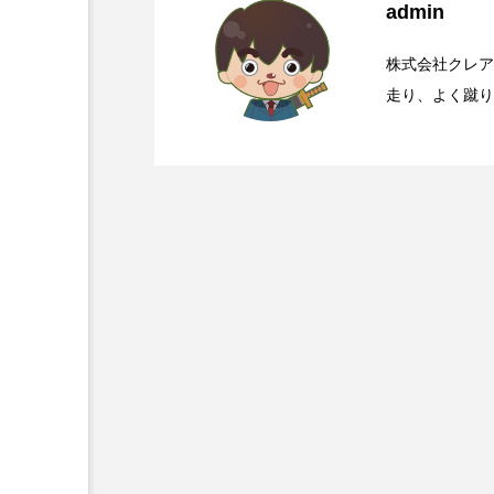
admin
2026.08.08
華岡青洲が寄進した石灯
株式会社クレア
走り、よく蹴り
ー苦手。文藝春秋の
2026.08.07
靖国参拝と大阪護国神社
2026.08.06
国道168号線や国道3
2026.08.05
【初千日詣】京都洛西 
き曲
2026.08.04
那智の火祭りの裏側には
2026.08.03
大峯山寺を守る～山頂に