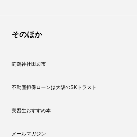
は販促品でかつ
百聞は一見にしかず
のに重宝される
百見は一考にしかず
アイテム
百考は一行にしかず
admin
そのほか
.07.09
2026.07.13
闘鶏神社田辺市
不動産担保ローンは大阪のSKトラスト
実習生おすすめ本
メールマガジン