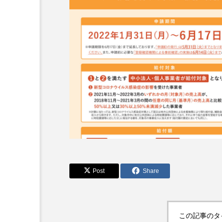
：なんででん
エレベーター広告とか
ん: 天神祭
言うのか何なのか
admin
5
2026.04.10
Post
Share
この記事のタ