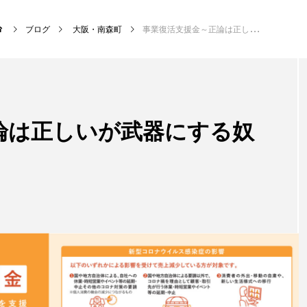
ブログ
大阪・南森町
事業復活支援金～正論は正しいが武器にする奴は正しくない
NEW POST
論は正しいが武器にする奴
サッカー・フットサル
クラ