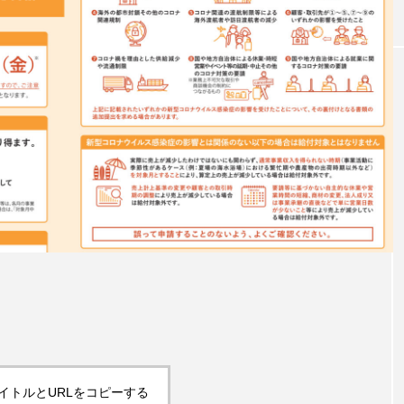
W杯の優勝を目指す日
うちわ
本代表と目標設定
低額な
有効な
admin
admin
2026.07.17
2026
イトルとURLをコピーする