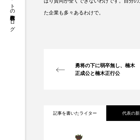
株式会社クレアネットの代表取締役ブログ
はり賛同が全くできないわけです。自分の
た企業も多々あるわけで。
勇将の下に弱卒無し、楠木
正成公と楠木正行公
記事を書いたライター
代表の新
2026.08.09
2011年2月4日日刊工