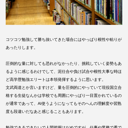
コツコツ勉強して勝ち抜いてきた場合にはやっぱり根性や粘りが
あったりします。
圧倒的な量に対しても恐れがなかったり、挑戦していく姿勢もあ
るように感じるわけでして、泥仕合や負け試合や根性大事な時ほ
ど高学歴勉強エリートは本領発揮するように思います。
文武両道とか言いますけど、量を圧倒的にやっていて現役国立合
格する生徒なんかは学校でも周囲にやっぱり一目置かれているの
が通常であって、AI使うようになってもそのへんの理解度や習熟
度も段違いだなあと感じることもあります。
勉強できるできないで人間把握はだめですが、仕事や業務で秀で