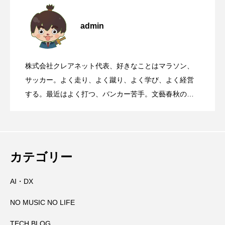
2011年2月4日日刊工業新聞に掲載記事と
2026.08.09
admin
華岡青洲が寄進した石灯籠がある、世界
2026.08.08
ランチェスター戦略
株式会社クレアネット代表、好きなことはマラソン、
靖国参拝と大阪護国神社参拝について
2026.08.07
遺産丹生酒殿神社
サッカー。よく走り、よく蹴り、よく学び、よく経営
する。最近はよく打つ、バンカー苦手。文藝春秋の
『Sports Graphic Number』大好き。
国道168号線や国道311号線を走るとき、
2026.08.06
【初千日詣】京都洛西 愛宕山登拝 愛宕神
2026.08.05
高速道路に乗っているときに聞くべき曲
カテゴリー
AI・DX
那智の火祭りの裏側には消防の皆さんの
2026.08.04
社の千日詣にチャレンジ
NO MUSIC NO LIFE
大峯山寺を守る～山頂に備えられた山火
2026.08.03
万全の備え
TECH BLOG