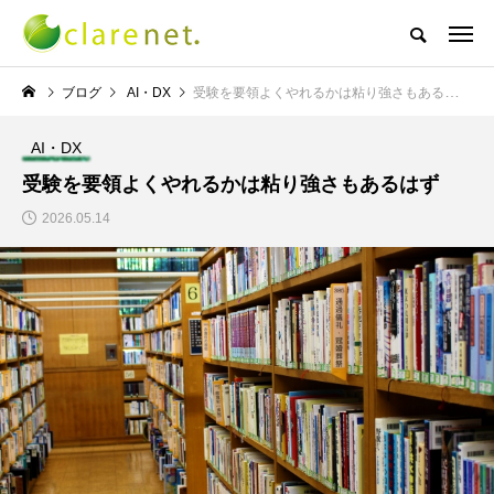
株式会社クレアネットの代表取締役ブログ
ブログ
AI・DX
受験を要領よくやれるかは粘り強さもあるはず
AI・DX
NEW POST
受験を要領よくやれるかは粘り強さもあるはず
2026.05.14
TECH BLOG
サッカー・フットサル
エレベーター広告とか
W杯の優勝を目指す日
言うのか何なのか
本代表と目標設定