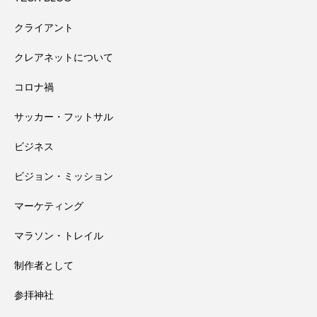
クライアント
田辺祭で三本のうちわが教えてくれたこ
2026.08.02
事対策
クレアネットについて
コロナ禍
高野山奥の院で見たお遍路さんマップと
2026.08.01
と
サッカー・フットサル
田辺祭で一本のうちわが教えてくれたこ
2026.07.31
大馬鹿野郎
ビジネス
ビジョン・ミッション
と
マーケティング
マラソン・トレイル
制作者として
参拝神社