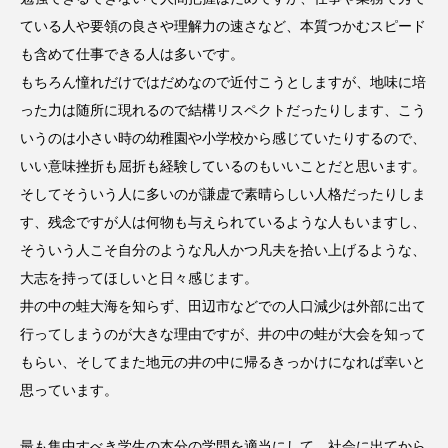
ている人や要領の良さや理解力の速さなど、本質つかむスピード
も含めて仕事できる人は多いです。
もちろん憧れだけではだめなので近付こうとしますが、地味に培
った力は随所に現れるので結構リスペクトだったりします、こう
いうのは小さい時の幼稚園や小学校から感じていたりするので、
いい意味挫折も屈折も経験しているのもいいことだと思います。
そしてそういう人に多いのが謙虚で素晴らしい人格だったりしま
す、残念ですが人は何物も与えられているような人もいますし、
そういう人こそ自分のような凡人かつ凡夫を拾い上げるような、
大志を持ってほしいと日々感じます。
井の中の蛙大海を知らず、田辺市などでの人口減少は外部に出て
行ってしまうのが大きな理由ですが、井の中の蛙が大会を知って
もらい、そしてまた地元の井の中に帰るきっかけになれば幸いと
思っています。
最も集中すべき学生の本分の学問を適当にして、社会に出てから