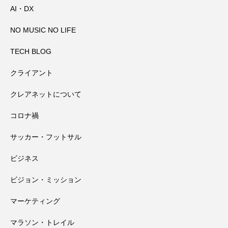
AI・DX
大峯山寺を守る～山頂に備えられた山火
2026.08.03
万全の備え
NO MUSIC NO LIFE
田辺祭で三本のうちわが教えてくれたこ
2026.08.02
事対策
TECH BLOG
クライアント
高野山奥の院で見たお遍路さんマップと
2026.08.01
と
クレアネットについて
コロナ禍
田辺祭で一本のうちわが教えてくれたこ
2026.07.31
大馬鹿野郎
サッカー・フットサル
高野山千手院橋の近くにある小田原天神
2026.07.30
と
ビジネス
ビジョン・ミッション
社さんの夏祭り
マーケティング
マラソン・トレイル