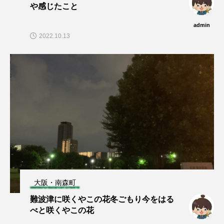
や感じたこと
admin
2022.10.13
大阪・南森町
難波津に咲くやこの花冬ごもり今をはる
べと咲くやこの花