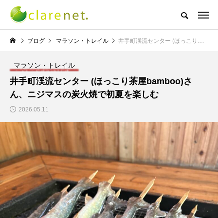
株式会社クレアネットの代表取締役ブログ
ブログ
マラソン・トレイル
井手町渓流センター (ほっこり茶屋bamboo)さん、ニジマスの炭火焼で初夏を楽しむ
マラソン・トレイル
NEW POST
井手町渓流センター (ほっこり茶屋bamboo)さ
ん、ニジマスの炭火焼で初夏を楽しむ
TECH BLOG
サッカー・フットサル
2026.05.11
エレベーター広告とか
W杯の優勝を目指す日
言うのか何なのか
本代表と目標設定