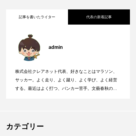
記事を書いたライター
代表の新着記事
華岡青洲が寄進した石灯籠がある、世界
2026.08.08
admin
靖国参拝と大阪護国神社参拝について
2026.08.07
遺産丹生酒殿神社
株式会社クレアネット代表、好きなことはマラソン、
国道168号線や国道311号線を走るとき、
2026.08.06
サッカー。よく走り、よく蹴り、よく学び、よく経営
する。最近はよく打つ、バンカー苦手。文藝春秋の
『Sports Graphic Number』大好き。
【初千日詣】京都洛西 愛宕山登拝 愛宕神
2026.08.05
高速道路に乗っているときに聞くべき曲
那智の火祭りの裏側には消防の皆さんの
2026.08.04
社の千日詣にチャレンジ
カテゴリー