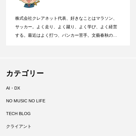
華岡青洲が寄進した石灯籠がある、世界
2026.08.08
ランチェスター戦略
株式会社クレアネット代表、好きなことはマラソン、
靖国参拝と大阪護国神社参拝について
2026.08.07
遺産丹生酒殿神社
サッカー。よく走り、よく蹴り、よく学び、よく経営
する。最近はよく打つ、バンカー苦手。文藝春秋の
『Sports Graphic Number』大好き。
国道168号線や国道311号線を走るとき、
2026.08.06
【初千日詣】京都洛西 愛宕山登拝 愛宕神
2026.08.05
高速道路に乗っているときに聞くべき曲
カテゴリー
AI・DX
那智の火祭りの裏側には消防の皆さんの
2026.08.04
社の千日詣にチャレンジ
NO MUSIC NO LIFE
大峯山寺を守る～山頂に備えられた山火
2026.08.03
万全の備え
TECH BLOG
クライアント
田辺祭で三本のうちわが教えてくれたこ
2026.08.02
事対策