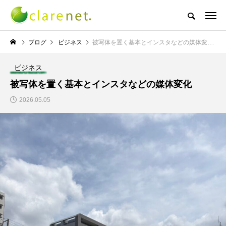
株式会社クレアネットの代表取締役ブログ
ブログ
ビジネス
被写体を置く基本とインスタなどの媒体変化
ビジネス
NEW POST
被写体を置く基本とインスタなどの媒体変化
2026.05.05
TECH BLOG
サッカー・フットサル
エレベーター広告とか
W杯の優勝を目指す日
言うのか何なのか
本代表と目標設定