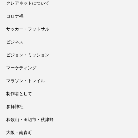
クレアネットについて
コロナ禍
高野山奥の院で見たお遍路さんマップと
2026.08.01
と
サッカー・フットサル
田辺祭で一本のうちわが教えてくれたこ
2026.07.31
大馬鹿野郎
ビジネス
ビジョン・ミッション
と
マーケティング
マラソン・トレイル
制作者として
参拝神社
和歌山・田辺市・秋津野
大阪・南森町