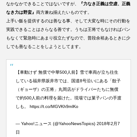
なかなかできることではないですが、
『力なき正義は空虚、正義
なき力は野蛮』
両方兼ね揃えたいものです。
上手い飯を提供するのは善なる事、そして大変な時にその行動を
実践できることはさらなる善です。うちは王将でもなければパン
もなくて緊急時にあまり役立たずなので、普段余裕あるときに少
しでも善なることをしようとしてます。
【車動けず 無償で中華500人前】雪で車両が立ち往生
している福井県坂井市では、国道8号沿いにある「餃子
（ギョーザ）の王将」丸岡店がドライバーたちに無償
で約500人前の料理を届けた。現場では菓子パンの手渡
しも。
https://t.co/MGVKh9mlKo
— Yahoo!ニュース (@YahooNewsTopics)
2018年2月7
日