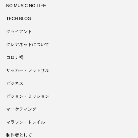
NO MUSIC NO LIFE
田辺祭で三本のうちわが教えてくれたこ
2026.08.02
事対策
TECH BLOG
クライアント
高野山奥の院で見たお遍路さんマップと
2026.08.01
と
クレアネットについて
コロナ禍
田辺祭で一本のうちわが教えてくれたこ
2026.07.31
大馬鹿野郎
サッカー・フットサル
高野山千手院橋の近くにある小田原天神
2026.07.30
と
ビジネス
ビジョン・ミッション
社さんの夏祭り
マーケティング
マラソン・トレイル
制作者として