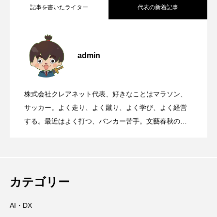
記事を書いたライター
代表の新着記事
華岡青洲が寄進した石灯籠がある、世界
2026.08.08
admin
靖国参拝と大阪護国神社参拝について
2026.08.07
遺産丹生酒殿神社
株式会社クレアネット代表、好きなことはマラソン、
国道168号線や国道311号線を走るとき、
2026.08.06
サッカー。よく走り、よく蹴り、よく学び、よく経営
する。最近はよく打つ、バンカー苦手。文藝春秋の
『Sports Graphic Number』大好き。
【初千日詣】京都洛西 愛宕山登拝 愛宕神
2026.08.05
高速道路に乗っているときに聞くべき曲
那智の火祭りの裏側には消防の皆さんの
2026.08.04
社の千日詣にチャレンジ
カテゴリー
AI・DX
大峯山寺を守る～山頂に備えられた山火
2026.08.03
万全の備え