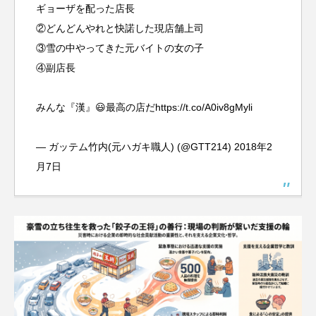
ギョーザを配った店長
②どんどんやれと快諾した現店舗上司
③雪の中やってきた元バイトの女の子
④副店長
みんな『漢』😃最高の店だ
https://t.co/A0iv8gMyli
— ガッテム竹内(元ハガキ職人) (@GTT214)
2018年2
月7日