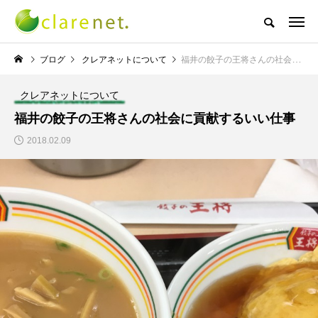
株式会社クレアネットの代表取締役ブログ
ブログ
クレアネットについて
福井の餃子の王将さんの社会に貢献するいい仕事
クレアネットについて
NEW POST
福井の餃子の王将さんの社会に貢献するいい仕事
2018.02.09
TECH BLOG
サッカー・フットサル
エレベーター広告とか
W杯の優勝を目指す日
言うのか何なのか
本代表と目標設定