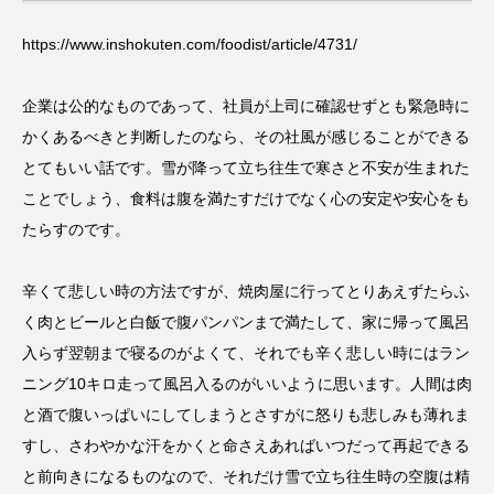
https://www.inshokuten.com/foodist/article/4731/
企業は公的なものであって、社員が上司に確認せずとも緊急時に
かくあるべきと判断したのなら、その社風が感じることができる
とてもいい話です。雪が降って立ち往生で寒さと不安が生まれた
ことでしょう、食料は腹を満たすだけでなく心の安定や安心をも
たらすのです。
辛くて悲しい時の方法ですが、焼肉屋に行ってとりあえずたらふ
く肉とビールと白飯で腹パンパンまで満たして、家に帰って風呂
入らず翌朝まで寝るのがよくて、それでも辛く悲しい時にはラン
ニング10キロ走って風呂入るのがいいように思います。人間は肉
と酒で腹いっぱいにしてしまうとさすがに怒りも悲しみも薄れま
すし、さわやかな汗をかくと命さえあればいつだって再起できる
と前向きになるものなので、それだけ雪で立ち往生時の空腹は精