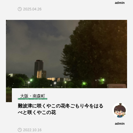
admin
2025.04.26
大阪・南森町
難波津に咲くやこの花冬ごもり今をはる
べと咲くやこの花
admin
2022.10.16