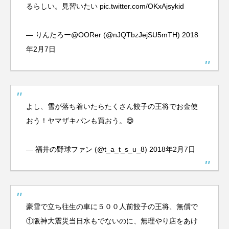
るらしい。見習いたい
pic.twitter.com/OKxAjsykid
— りんたろー@OORer (@nJQTbzJejSU5mTH)
2018
年2月7日
よし、雪が落ち着いたらたくさん餃子の王将でお金使
おう！ヤマザキパンも買おう。😄
— 福井の野球ファン (@t_a_t_s_u_8)
2018年2月7日
豪雪で立ち往生の車に５００人前餃子の王将、無償で
①阪神大震災当日水もでないのに、無理やり店をあけ