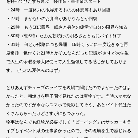
を持ってひたすら運ぶ 軽作業・重作業スタート
・24時 一度体力の限界来るものの休憩等もあり回復
・27時 まかないのお弁当がありなんとか回復
・29時 もうほぼ限界 眠さと身体の疲労で自分の限界を知る
・30時（朝6時）たぶん朝焼けの明るさとともにバイト終了
・31時 何とか帰路につき爆睡 15時くらいに一度起きるも再
度爆睡 気付くと21時とかそんなんだった記憶が さすが大学生
で人生の余暇を最大限使って人生勉強してる感じがしておりま
す。（たぶん夏休みのはず）
とりあえずチューブのライブを現場で聞けたのでよかったのはよ
かったと、朝焼けを甲子園で見れたのは宝物です。当時スマホな
かったのですが今ならスマホで撮影してそう、あとバイト代はた
くさんもらったけどさすがにきつかった。
物事はなんでも経験が必要でして「ビーイング」はサッカーもラ
イブもイベント系の仕事多かったので、その現場を生で感じれる