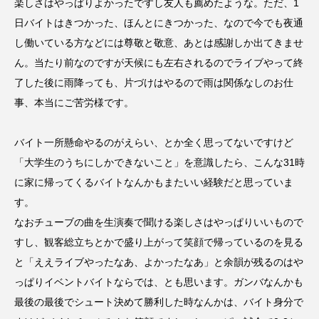
楽しさはやっぱりよかったですし友人も薦めたような。ただ、1
日バイトはきつかった、ほんとにきつかった、なので今でも夜通
し働いている方などには尊敬と敬意、あとは感謝しか出てきませ
ん。当たり前なのですが天候にも左右されるのでライブやって終
了した後に雨降っても、片づけはやるので雨は関係なしのお仕
事、本当にご苦労様です。
バイト一所懸命やるのがえらい、とか全く思ってないですけど
「大学生のうちにしかできないこと」を意識したら、こんな31時
に家に帰ってくるバイトなんかもまたいい経験だと思っていま
す。
なおチューブの曲を生演奏で聞ける楽しさはやっぱりいいもので
すし、観客総立ちとかで盛り上がって笑顔で帰っているのを見る
と「ええライブやったなあ、よかったなあ」と余韻が残るのはや
っぱりイベントバイトならでは、とも思います。ガンバなんかも
最後の最後でシュート決めて勝利した時なんかは、バイト身分で