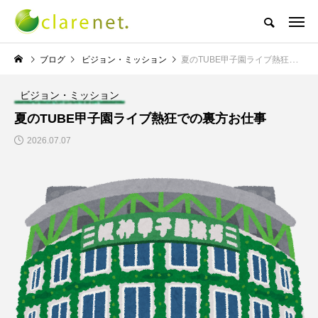
株式会社クレアネットの代表取締役ブログ
ブログ
ビジョン・ミッション
夏のTUBE甲子園ライブ熱狂での裏方お仕事
ビジョン・ミッション
NEW POST
夏のTUBE甲子園ライブ熱狂での裏方お仕事
2026.07.07
TECH BLOG
サッカー・フットサル
エレベーター広告とか
W杯の優勝を目指す日
言うのか何なのか
本代表と目標設定