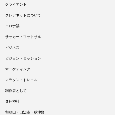
クライアント
高野山奥の院で見たお遍路さんマップと
2026.08.01
と
クレアネットについて
コロナ禍
田辺祭で一本のうちわが教えてくれたこ
2026.07.31
大馬鹿野郎
サッカー・フットサル
高野山千手院橋の近くにある小田原天神
2026.07.30
と
ビジネス
ビジョン・ミッション
社さんの夏祭り
マーケティング
マラソン・トレイル
制作者として
参拝神社
和歌山・田辺市・秋津野