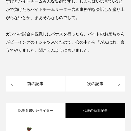
すけどバイトチームみんな笑顔ですし、しょっぱい試合で0-3と
かで負けたらバイトチームリーダー含め事務的な会話しか盛り上
がらないとか、まあそんなものでして。
ガンバの試合を観戦しにパナスタ行ったら、バイトのお兄ちゃん
がビーイングのＴシャツ来てたので、心の中から「がんばれ」言
うてやりました。聞こえんように言いました。
前の記事
次の記事
記事を書いたライター
代表の新着記事
華岡青洲が寄進した石灯籠がある、世界
2026.08.08