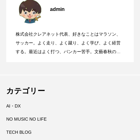
admin
靖国参拝と大阪護国神社参拝について
2026.08.07
遺産丹生酒殿神社
株式会社クレアネット代表、好きなことはマラソン、
国道168号線や国道311号線を走るとき、
2026.08.06
サッカー。よく走り、よく蹴り、よく学び、よく経営
する。最近はよく打つ、バンカー苦手。文藝春秋の
『Sports Graphic Number』大好き。
【初千日詣】京都洛西 愛宕山登拝 愛宕神
2026.08.05
高速道路に乗っているときに聞くべき曲
那智の火祭りの裏側には消防の皆さんの
2026.08.04
社の千日詣にチャレンジ
カテゴリー
AI・DX
大峯山寺を守る～山頂に備えられた山火
2026.08.03
万全の備え
NO MUSIC NO LIFE
田辺祭で三本のうちわが教えてくれたこ
2026.08.02
事対策
TECH BLOG