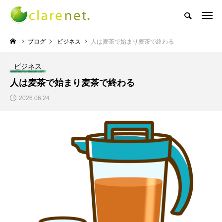
株式会社クレアネットの代表取締役ブログ
ブログ
ビジネス
人は麦茶で始まり麦茶で終わる
ビジネス
NEW POST
人は麦茶で始まり麦茶で終わる
2026.06.24
TECH BLOG
サッカー・フットサル
エレベーター広告とか
W杯の優勝を目指す日
言うのか何なのか
本代表と目標設定