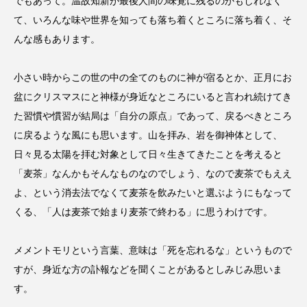
でもあって。温故知新が最後人間の味覚に残るのかもしれなく
て、いろんな味や世界を知っても落ち着くところに落ち着く、そ
んな感もあります。
小さい時からこの世の中の全てのものに神が宿るとか、正月にお
盆にクリスマスにと神様が身近なところにいると言われ続けてき
た習慣や慣習が結局は「自分の原点」であって、戻るべきところ
に戻るような風にも思います。山を拝み、岩を御神体として、
日々見る太陽を拝む対象として日々生きてきたことを考えると
「麦茶」なんかもそんなものなのでしょう、なので麦茶でもええ
よ、という消去法でなくて麦茶を飲みたいと選ぶようにもなって
くる、「人は麦茶で始まり麦茶で終わる」に思うわけです。
メメントモリという言葉、意味は「死を忘れるな」というもので
すが、身近な方の訃報などを聞くことがあるとしみじみ思いま
す。