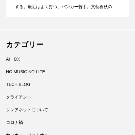
する。最近はよく打つ、バンカー苦手。文藝春秋の
『Sports Graphic Number』大好き。
【初千日詣】京都洛西 愛宕山登拝 愛宕神
2026.08.05
高速道路に乗っているときに聞くべき曲
那智の火祭りの裏側には消防の皆さんの
2026.08.04
社の千日詣にチャレンジ
カテゴリー
AI・DX
大峯山寺を守る～山頂に備えられた山火
2026.08.03
万全の備え
NO MUSIC NO LIFE
田辺祭で三本のうちわが教えてくれたこ
2026.08.02
事対策
TECH BLOG
クライアント
高野山奥の院で見たお遍路さんマップと
2026.08.01
と
クレアネットについて
コロナ禍
田辺祭で一本のうちわが教えてくれたこ
2026.07.31
大馬鹿野郎