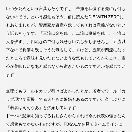
いつか死ぬという言葉もそうですし、苦痛を我慢する先には何も
ないのでは、という感覚もそう。前に読んだDIE WITH ZEROに
もありましたが、資産家が資産を残してもそれは意義がないとい
う話もそうです。「三流は金を残し、二流は事業を残し、一流は
人を残す」、四流なので何も残せない気しかしませんし、五流以
下なので負債を残しそうな気もしてますけど、五流が四流になっ
たところで意味も見いだせないような気もしているからこそ、麦
茶が美味しいなあと感じながら逝きたいものですとかを感じてい
ます。
無理でもワールドカップ行けばよかったとか、若者でワールドカ
ップ現地で応援してる人たちに嫉妬もあるのですが、久しぶりに
「若者はええなあ」と嫉妬しています。
ドーハの悲劇を知ってるおじさんからすれば今の代表の強さなん
て想像もつかないものですが、FBなんかを見てタイムラインに