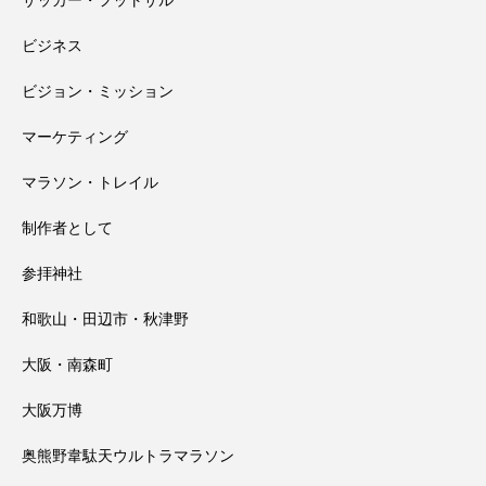
サッカー・フットサル
高野山千手院橋の近くにある小田原天神
2026.07.30
と
ビジネス
ビジョン・ミッション
社さんの夏祭り
マーケティング
マラソン・トレイル
制作者として
参拝神社
和歌山・田辺市・秋津野
大阪・南森町
大阪万博
奥熊野韋駄天ウルトラマラソン