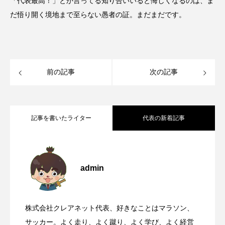
「代表最高！」とか言ってる知り合いいると悔しくなるのは、ま
だ悟り開く境地まで至らない愚者の証。まだまだです。
前の記事
次の記事
記事を書いたライター
代表の新着記事
華岡青洲が寄進した石灯籠がある、世界
2026.08.08
admin
靖国参拝と大阪護国神社参拝について
2026.08.07
遺産丹生酒殿神社
株式会社クレアネット代表、好きなことはマラソン、
国道168号線や国道311号線を走るとき、
2026.08.06
サッカー。よく走り、よく蹴り、よく学び、よく経営