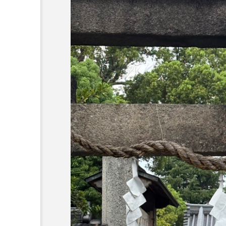
：なんででん
エレベーター広告とか
ん: 天神祭
言うのか何なのか
admin
5
2026.04.10