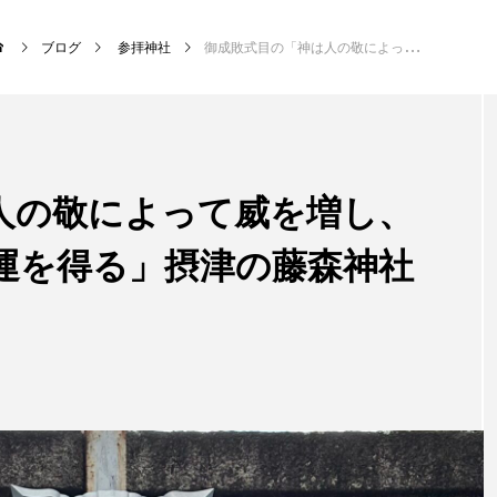
ブログ
参拝神社
御成敗式目の「神は人の敬によって威を増し、人は神の徳によって運を得る」摂津の藤森神社さん
NEW POST
人の敬によって威を増し、
サッカー・フットサル
クラ
運を得る」摂津の藤森神社