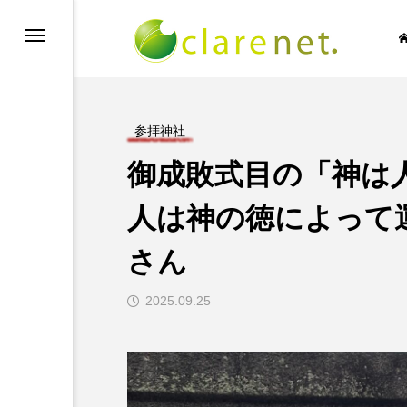
参拝神社
御成敗式目の「神は
SIC NO LIFE
TECH BLOG
人は神の徳によって
さん

2025.09.25