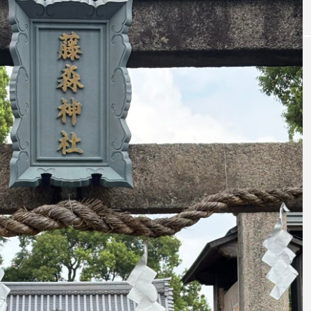
W杯の優勝を目指す日
うちわ
本代表と目標設定
低額な
有効な
admin
admin
2026.07.17
2026