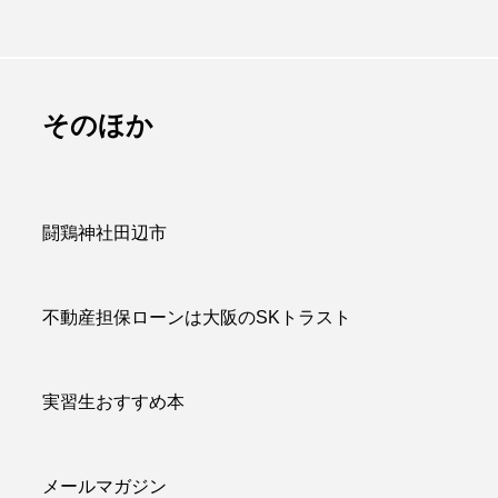
は販促品でかつ
百聞は一見にしかず
のに重宝される
百見は一考にしかず
アイテム
百考は一行にしかず
admin
そのほか
.07.09
2026.07.13
闘鶏神社田辺市
不動産担保ローンは大阪のSKトラスト
実習生おすすめ本
メールマガジン