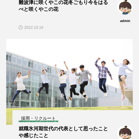
難波津に咲くやこの花冬ごもり今をはる
べと咲くやこの花
admin
2022.10.16
採用・リクルート
就職氷河期世代の代表として思ったこと
や感じたこと