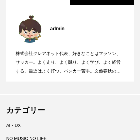
靖国参拝と大阪護国神社参拝について
2026.08.07
admin
国道168号線や国道311号線を走るとき、
2026.08.06
株式会社クレアネット代表、好きなことはマラソン、
【初千日詣】京都洛西 愛宕山登拝 愛宕神
2026.08.05
高速道路に乗っているときに聞くべき曲
サッカー。よく走り、よく蹴り、よく学び、よく経営
する。最近はよく打つ、バンカー苦手。文藝春秋の
『Sports Graphic Number』大好き。
那智の火祭りの裏側には消防の皆さんの
2026.08.04
社の千日詣にチャレンジ
大峯山寺を守る～山頂に備えられた山火
2026.08.03
万全の備え
カテゴリー
AI・DX
田辺祭で三本のうちわが教えてくれたこ
2026.08.02
事対策
NO MUSIC NO LIFE