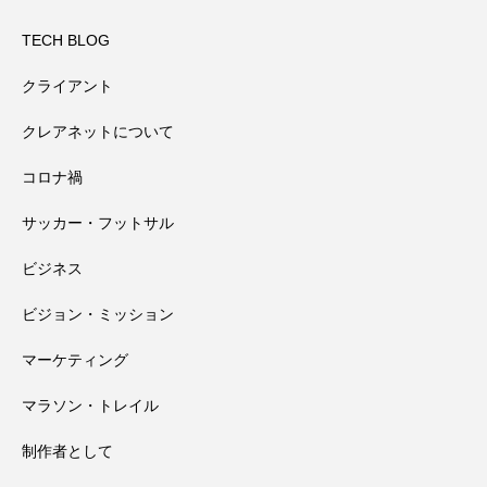
高野山奥の院で見たお遍路さんマップと
2026.08.01
と
TECH BLOG
クライアント
田辺祭で一本のうちわが教えてくれたこ
2026.07.31
大馬鹿野郎
クレアネットについて
コロナ禍
高野山千手院橋の近くにある小田原天神
2026.07.30
と
サッカー・フットサル
会社の経営者としてある社員への対応と
2026.07.29
社さんの夏祭り
ビジネス
ビジョン・ミッション
過信が生んだ反省
マーケティング
マラソン・トレイル
制作者として