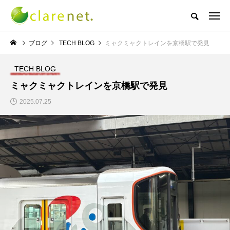
株式会社クレアネットの代表取締役ブログ
ブログ
TECH BLOG
ミャクミャクトレインを京橋駅で発見
TECH BLOG
NEW POST
ミャクミャクトレインを京橋駅で発見
2025.07.25
TECH BLOG
サッカー・フットサル
エレベーター広告とか
W杯の優勝を目指す日
言うのか何なのか
本代表と目標設定