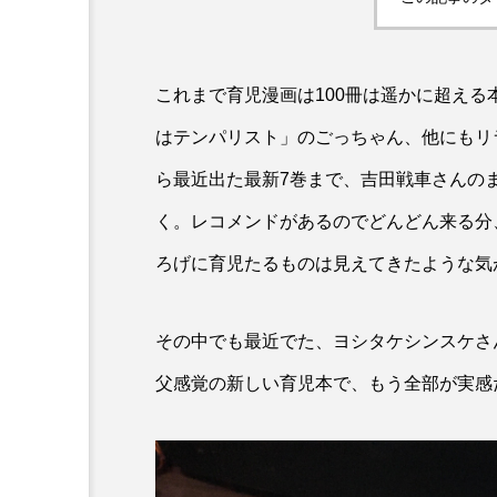
：なんででん
エレベーター広告とか
ん: 天神祭
言うのか何なのか
これまで育児漫画は100冊は遥かに超え
admin
5
2026.04.10
はテンパリスト」のごっちゃん、他にもリ
ら最近出た最新7巻まで、吉田戦車さんの
く。レコメンドがあるのでどんどん来る分
ろげに育児たるものは見えてきたような気
その中でも最近でた、ヨシタケシンスケさ
父感覚の新しい育児本で、もう全部が実感