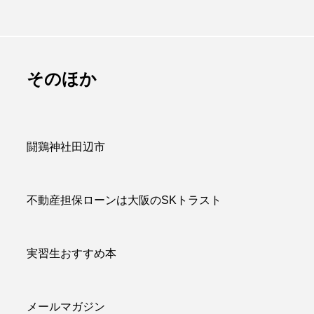
は販促品でかつ
百聞は一見にしかず
のに重宝される
百見は一考にしかず
アイテム
百考は一行にしかず
admin
そのほか
.07.09
2026.07.13
闘鶏神社田辺市
不動産担保ローンは大阪のSKトラスト
実習生おすすめ本
メールマガジン