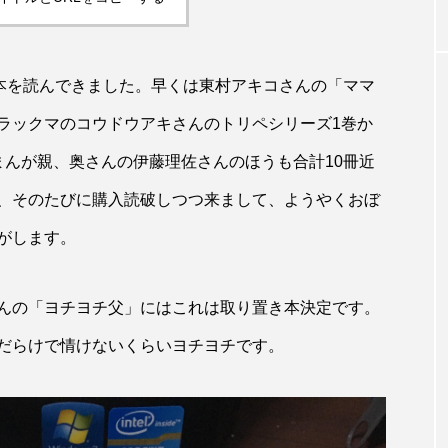
W杯の優勝を目指す日
うちわ
本代表と目標設定
低額な
有効な
る本を読んできました。早くは東村アキコさんの「ママ
admin
admin
2026.07.17
2026
ラックマのコウドウアキさんのトリペシリーズ1巻か
まんが親、奥さんの伊藤理佐さんのほうも合計10冊近
、そのたびに購入読破しつつ来まして、ようやくおぼ
がします。
んの「ヨチヨチ父」にはこれは取り置き本決定です。
だらけで情けないくらいヨチヨチです。