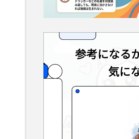
動
画
プ
レ
ー
ヤ
ー