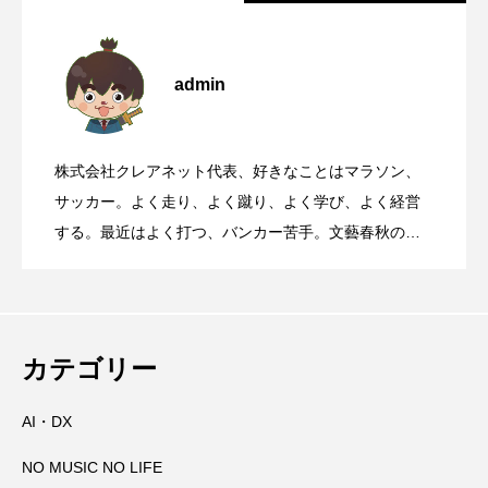
2011年2月4日日刊工業新聞に掲載記事と
2026.08.09
admin
華岡青洲が寄進した石灯籠がある、世界
2026.08.08
ランチェスター戦略
株式会社クレアネット代表、好きなことはマラソン、
靖国参拝と大阪護国神社参拝について
2026.08.07
遺産丹生酒殿神社
サッカー。よく走り、よく蹴り、よく学び、よく経営
する。最近はよく打つ、バンカー苦手。文藝春秋の
『Sports Graphic Number』大好き。
国道168号線や国道311号線を走るとき、
2026.08.06
【初千日詣】京都洛西 愛宕山登拝 愛宕神
2026.08.05
高速道路に乗っているときに聞くべき曲
カテゴリー
AI・DX
那智の火祭りの裏側には消防の皆さんの
2026.08.04
社の千日詣にチャレンジ
NO MUSIC NO LIFE