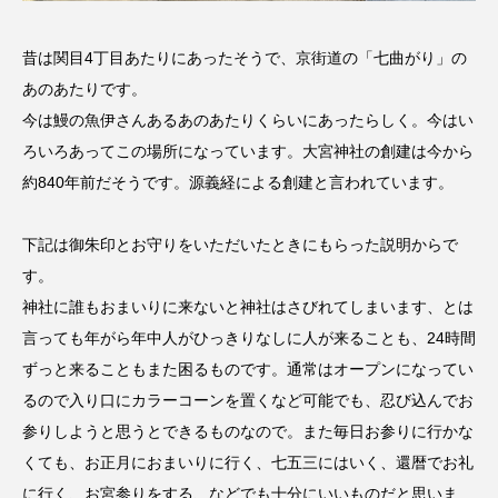
昔は関目4丁目あたりにあったそうで、京街道の「七曲がり」の
あのあたりです。
今は鰻の魚伊さんあるあのあたりくらいにあったらしく。今はい
ろいろあってこの場所になっています。大宮神社の創建は今から
約840年前だそうです。源義経による創建と言われています。
下記は御朱印とお守りをいただいたときにもらった説明からで
す。
神社に誰もおまいりに来ないと神社はさびれてしまいます、とは
言っても年がら年中人がひっきりなしに人が来ることも、24時間
ずっと来ることもまた困るものです。通常はオープンになってい
るので入り口にカラーコーンを置くなど可能でも、忍び込んでお
参りしようと思うとできるものなので。また毎日お参りに行かな
くても、お正月におまいりに行く、七五三にはいく、還暦でお礼
に行く、お宮参りをする、などでも十分にいいものだと思いま