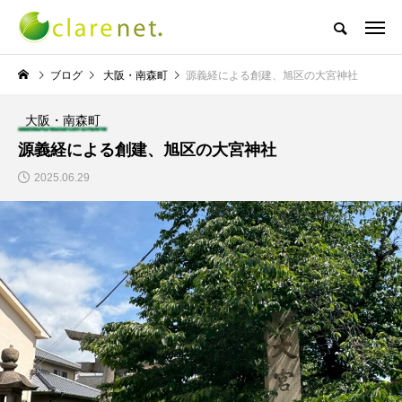
株式会社クレアネットの代表取締役ブログ
ブログ
大阪・南森町
源義経による創建、旭区の大宮神社
大阪・南森町
NEW POST
源義経による創建、旭区の大宮神社
2025.06.29
TECH BLOG
サッカー・フットサル
エレベーター広告とか
W杯の優勝を目指す日
言うのか何なのか
本代表と目標設定