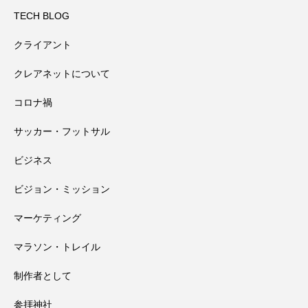
大峯山寺を守る～山頂に備えられた山火
2026.08.03
万全の備え
TECH BLOG
クライアント
田辺祭で三本のうちわが教えてくれたこ
2026.08.02
事対策
クレアネットについて
コロナ禍
高野山奥の院で見たお遍路さんマップと
2026.08.01
と
サッカー・フットサル
田辺祭で一本のうちわが教えてくれたこ
2026.07.31
大馬鹿野郎
ビジネス
ビジョン・ミッション
と
マーケティング
マラソン・トレイル
制作者として
参拝神社