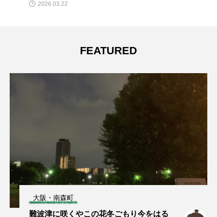
3.22
2025.02.0
FEATURED
大阪・南森町
難波津に咲くやこの花冬ごもり今をはる