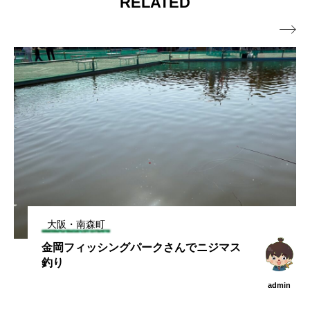
RELATED

南森町
大阪・南
ィッシングパークさんでニジマス
高槻駅から
admin