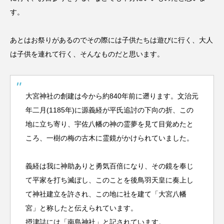
す。
あとはお祭りがあるのでその際には子供たちは遊びに行く、大人
は子供を連れて行く、そんなものだと思います。
大宮神社の創建は今から約840年前に遡ります。文治元
年二月(1185年)に源義経が平氏追討の下向の折、この
地に立ち寄り、宇佐八幡の神の霊夢を見て目覚めたと
ころ、一樹の梅の古木に霊鏡がかけられていました。
義経は我に神助ありと勇気百倍になり、その鏡を奉じ
て平家を打ち滅ぼし、このことを後鳥羽天皇に奏上し
て神社建立を許され、この地に社を建て「大宮八幡
宮」と称したと伝えられています。
摂津誌には「南島神社」と記されています。