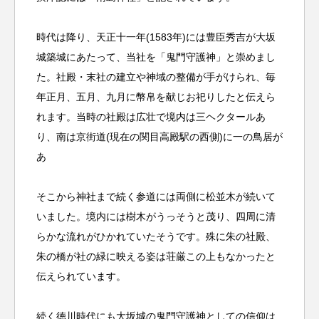
時代は降り、天正十一年(1583年)には豊臣秀吉が大坂
城築城にあたって、当社を「鬼門守護神」と崇めまし
た。社殿・末社の建立や神域の整備が手がけられ、毎
年正月、五月、九月に幣帛を献じお祀りしたと伝えら
れます。当時の社殿は広壮で境内は三ヘクタールあ
り、南は京街道(現在の関目高殿駅の西側)に一の鳥居が
あ
そこから神社まで続く参道には両側に松並木が続いて
いました。境内には樹木がうっそうと茂り、四周に清
らかな流れがひかれていたそうです。殊に朱の社殿、
朱の橋が社の緑に映える姿は荘厳この上もなかったと
伝えられています。
続く徳川時代にも大坂城の鬼門守護神としての信仰は