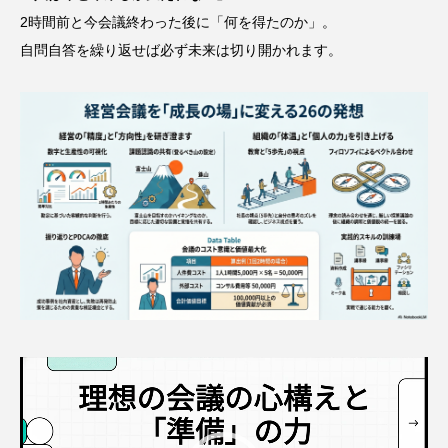
2時間前と今会議終わった後に「何を得たのか」。
自問自答を繰り返せば必ず未来は切り開かれます。
動
画
プ
レ
ー
ヤ
ー