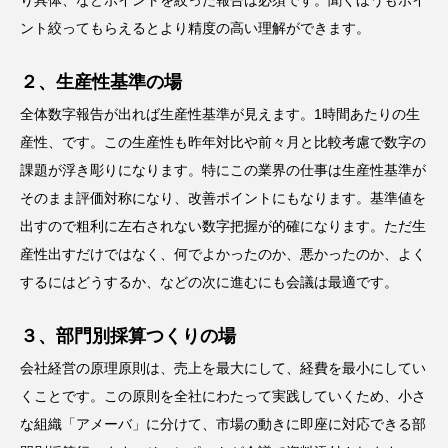
り具体、などポイントを絞った報告は必須です。聞くほうもポイ
ント絞ってもらえるとより精度の高い理解ができます。
２、生産性基準の場
全体数字報告が出れば生産性基準が見えます。1時間あたりの生
産性、です。この生産性も昨年対比や前々月と比較考慮で数字の
課題が浮き彫りになります。特にこの業界の仕事は生産性基準が
そのまま評価対称になり、改善ポイントにもなります。基準値を
出すので粗利に左右されない数字把握が的確になります。ただ生
産性出すだけではなく、何でよかったのか、悪かったのか、よく
するにはどうするか、などの次に進むにも会議は最適です。
３、部門別採算つくりの場
会社経営の原理原則は、売上を最大にして、経費を最小にしてい
くことです。この原則を全社にわたって実践していくため、小さ
な組織「アメーバ」に分けて、市場の動きに即座に対応できる部