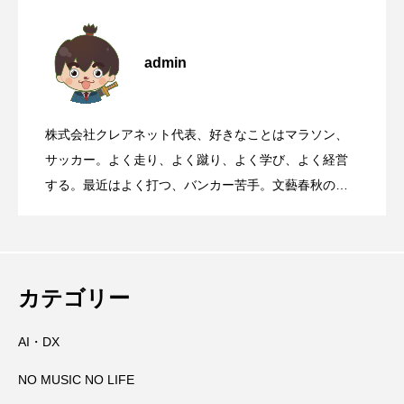
国道168号線や国道311号線を走るとき、
2026.08.06
admin
【初千日詣】京都洛西 愛宕山登拝 愛宕神
2026.08.05
高速道路に乗っているときに聞くべき曲
株式会社クレアネット代表、好きなことはマラソン、
那智の火祭りの裏側には消防の皆さんの
2026.08.04
社の千日詣にチャレンジ
サッカー。よく走り、よく蹴り、よく学び、よく経営
する。最近はよく打つ、バンカー苦手。文藝春秋の
『Sports Graphic Number』大好き。
大峯山寺を守る～山頂に備えられた山火
2026.08.03
万全の備え
田辺祭で三本のうちわが教えてくれたこ
2026.08.02
事対策
カテゴリー
AI・DX
高野山奥の院で見たお遍路さんマップと
2026.08.01
と
NO MUSIC NO LIFE