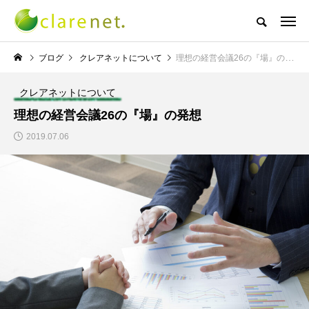
株式会社クレアネットの代表取締役ブログ
ブログ
クレアネットについて
理想の経営会議26の『場』の発想
クレアネットについて
NEW POST
理想の経営会議26の『場』の発想
2019.07.06
TECH BLOG
サッカー・フットサル
エレベーター広告とか
W杯の優勝を目指す日
言うのか何なのか
本代表と目標設定