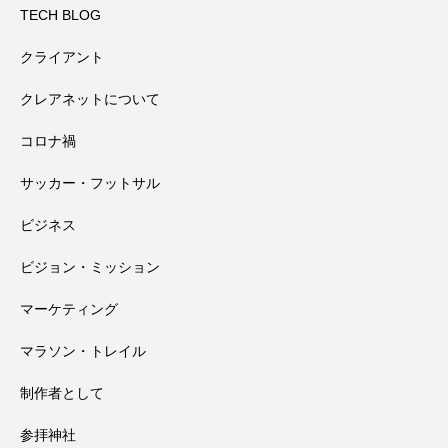
田辺祭で一本のうちわが教えてくれたこ
2026.07.31
大馬鹿野郎
TECH BLOG
クライアント
高野山千手院橋の近くにある小田原天神
2026.07.30
と
クレアネットについて
コロナ禍
会社の経営者としてある社員への対応と
2026.07.29
社さんの夏祭り
サッカー・フットサル
那智の火祭り・扇祭りと、すずめ feat.十
2026.07.28
過信が生んだ反省
ビジネス
ビジョン・ミッション
明、霊零（たまこぼれ）
マーケティング
マラソン・トレイル
制作者として
参拝神社