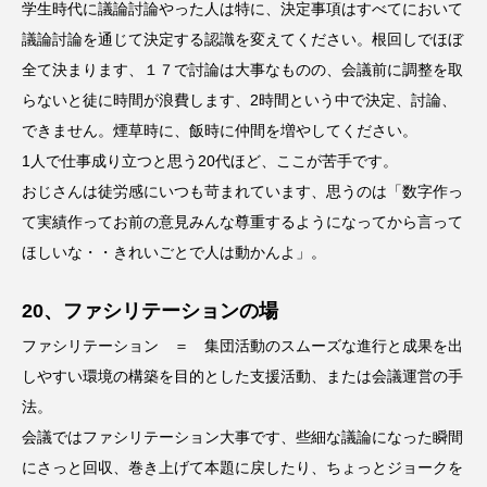
学生時代に議論討論やった人は特に、決定事項はすべてにおいて
議論討論を通じて決定する認識を変えてください。根回しでほぼ
全て決まります、１７で討論は大事なものの、会議前に調整を取
らないと徒に時間が浪費します、2時間という中で決定、討論、
できません。煙草時に、飯時に仲間を増やしてください。
1人で仕事成り立つと思う20代ほど、ここが苦手です。
おじさんは徒労感にいつも苛まれています、思うのは「数字作っ
て実績作ってお前の意見みんな尊重するようになってから言って
ほしいな・・きれいごとで人は動かんよ」。
20、ファシリテーションの場
ファシリテーション ＝ 集団活動のスムーズな進行と成果を出
しやすい環境の構築を目的とした支援活動、または会議運営の手
法。
会議ではファシリテーション大事です、些細な議論になった瞬間
にさっと回収、巻き上げて本題に戻したり、ちょっとジョークを