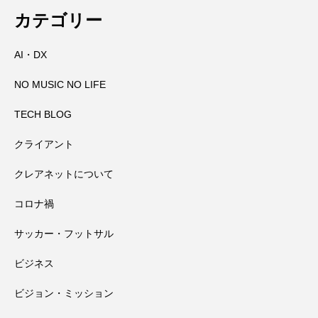
【初千日詣】京都洛西 愛宕山登拝 愛宕神
2026.08.05
高速道路に乗っているときに聞くべき曲
カテゴリー
AI・DX
那智の火祭りの裏側には消防の皆さんの
2026.08.04
社の千日詣にチャレンジ
NO MUSIC NO LIFE
大峯山寺を守る～山頂に備えられた山火
2026.08.03
万全の備え
TECH BLOG
クライアント
田辺祭で三本のうちわが教えてくれたこ
2026.08.02
事対策
クレアネットについて
コロナ禍
高野山奥の院で見たお遍路さんマップと
2026.08.01
と
サッカー・フットサル
田辺祭で一本のうちわが教えてくれたこ
2026.07.31
大馬鹿野郎
ビジネス
ビジョン・ミッション
と