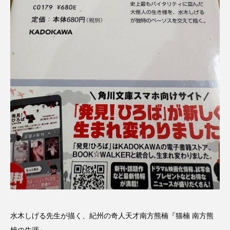
水木しげる先生が描く、紀州の奇人天才南方熊楠『猫楠 南方熊