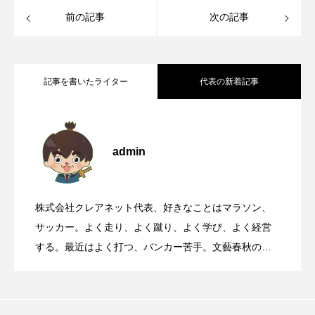
前の記事
次の記事
記事を書いたライター
代表の新着記事
2011年2月4日日刊工業新聞に掲載記事と
2026.08.09
admin
華岡青洲が寄進した石灯籠がある、世界
2026.08.08
ランチェスター戦略
株式会社クレアネット代表、好きなことはマラソン、
靖国参拝と大阪護国神社参拝について
2026.08.07
遺産丹生酒殿神社
サッカー。よく走り、よく蹴り、よく学び、よく経営
する。最近はよく打つ、バンカー苦手。文藝春秋の
『Sports Graphic Number』大好き。
国道168号線や国道311号線を走るとき、
2026.08.06