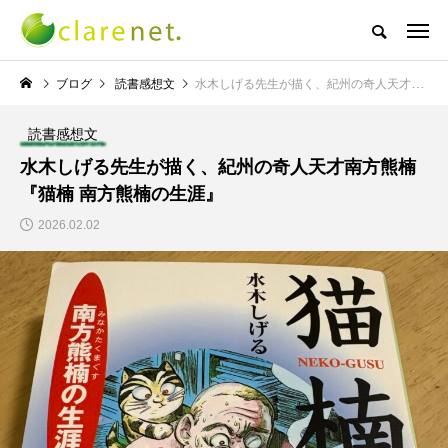
株式会社クレアネットの代表取締役ブログ
ブログ
読書感想文
水木しげる先生が描く、紀州の奇人天才南方熊楠『猫楠 南方熊楠の生涯』
読書感想文
NEW POST
水木しげる先生が描く、紀州の奇人天才南方熊楠
『猫楠 南方熊楠の生涯』
TECH BLOG
サッカー・フットサル
2026.02.02
エレベーター広告とか
W杯の優勝を目指す日
言うのか何なのか
本代表と目標設定