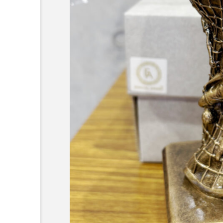
：なんででん
エレベーター広告とか
ん: 天神祭
言うのか何なのか
admin
5
2026.04.10