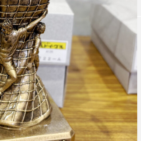
W杯の優勝を目指す日
うちわ
本代表と目標設定
低額な
有効な
admin
admin
2026.07.17
2026