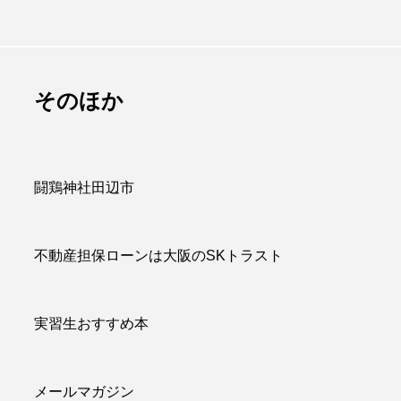
は販促品でかつ
百聞は一見にしかず
のに重宝される
百見は一考にしかず
アイテム
百考は一行にしかず
admin
そのほか
.07.09
2026.07.13
闘鶏神社田辺市
不動産担保ローンは大阪のSKトラスト
実習生おすすめ本
メールマガジン