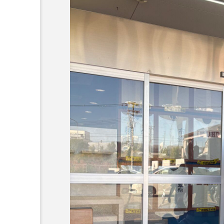
：なんででん
エレベーター広告とか
ん: 天神祭
言うのか何なのか
admin
5
2026.04.10