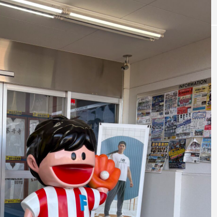
W杯の優勝を目指す日
うちわ
本代表と目標設定
低額な
有効な
admin
admin
2026.07.17
2026