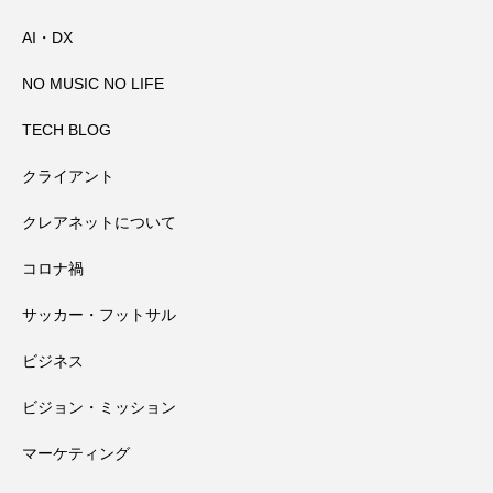
AI・DX
田辺祭で三本のうちわが教えてくれたこ
2026.08.02
事対策
NO MUSIC NO LIFE
高野山奥の院で見たお遍路さんマップと
2026.08.01
と
TECH BLOG
クライアント
田辺祭で一本のうちわが教えてくれたこ
2026.07.31
大馬鹿野郎
クレアネットについて
コロナ禍
高野山千手院橋の近くにある小田原天神
2026.07.30
と
サッカー・フットサル
会社の経営者としてある社員への対応と
2026.07.29
社さんの夏祭り
ビジネス
ビジョン・ミッション
過信が生んだ反省
マーケティング