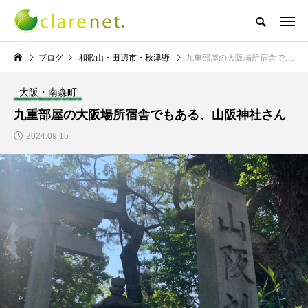
株式会社クレアネットの代表取締役ブログ
ブログ
和歌山・田辺市・秋津野
九重部屋の大阪場所宿舎でもある、山阪神社さん
大阪・南森町
NEW POST
九重部屋の大阪場所宿舎でもある、山阪神社さん
2024.09.15
TECH BLOG
サッカー・フットサル
エレベーター広告とか
W杯の優勝を目指す日
言うのか何なのか
本代表と目標設定