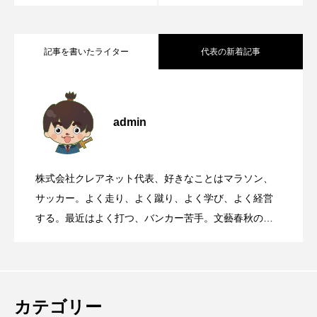
記事を書いたライター
代表の新着記事
靖国参拝と大阪護国神社参拝について
2026.08.07
admin
国道168号線や国道311号線を走るとき、
2026.08.06
株式会社クレアネット代表、好きなことはマラソン、
【初千日詣】京都洛西 愛宕山登拝 愛宕神
2026.08.05
高速道路に乗っているときに聞くべき曲
サッカー。よく走り、よく蹴り、よく学び、よく経営
する。最近はよく打つ、バンカー苦手。文藝春秋の
『Sports Graphic Number』大好き。
那智の火祭りの裏側には消防の皆さんの
2026.08.04
社の千日詣にチャレンジ
大峯山寺を守る～山頂に備えられた山火
2026.08.03
万全の備え
カテゴリー