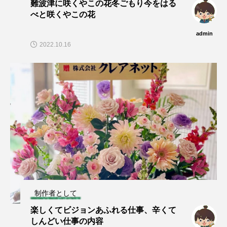
難波津に咲くやこの花冬ごもり今をはる
べと咲くやこの花
admin
2022.10.16
制作者として
楽しくてビジョンあふれる仕事、辛くて
しんどい仕事の内容