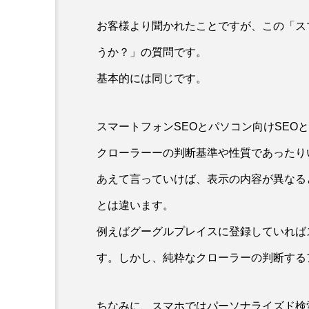
：なんででん
エレベーター広告とか
お客様より聞かれたことですが、この「スマ
ん: 天神祭
言うのか何なのか
うか？」の質問です。
admin
5
2026.04.10
基本的には同じです。
スマートフォンSEOとパソコン向けSEO
クローラーーの判断基準や性質であったり
あえて言っていけば、表示の内容が異なる
とは違います。
例えばグーグルプレイスに登録していれば
す。しかし、純粋なクローラーの判断する
ちなみに、スマホではパーソナライズド検