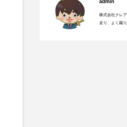
admin
2026.08.06
国道168号線や国道3
株式会社クレア
走り、よく蹴り
ー苦手。文藝春秋の
2026.08.05
【初千日詣】京都洛西 
き曲
2026.08.04
那智の火祭りの裏側には
2026.08.03
大峯山寺を守る～山頂に
2026.08.02
田辺祭で三本のうちわが
2026.08.01
高野山奥の院で見たお遍