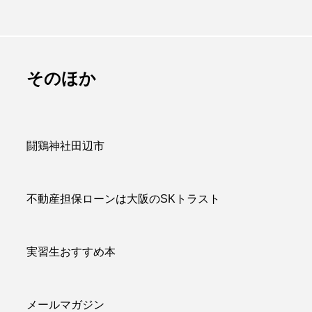
は販促品でかつ
百聞は一見にしかず
のに重宝される
百見は一考にしかず
アイテム
百考は一行にしかず
admin
そのほか
.07.09
2026.07.13
闘鶏神社田辺市
不動産担保ローンは大阪のSKトラスト
実習生おすすめ本
メールマガジン