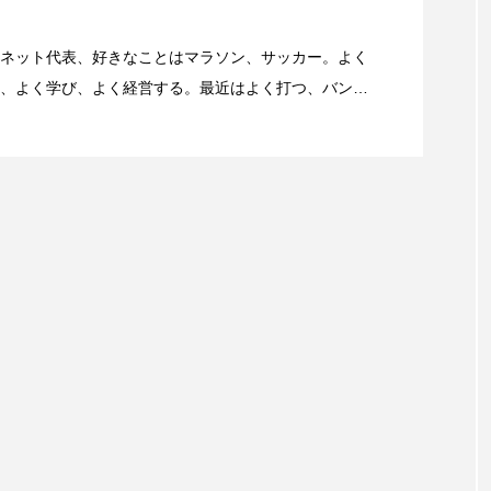
11号線を走るとき、高速道路に乗っているときに聞くべ
ネット代表、好きなことはマラソン、サッカー。よく
、よく学び、よく経営する。最近はよく打つ、バンカ
『Sports Graphic Number』大好き。
愛宕山登拝 愛宕神社の千日詣にチャレンジ
消防の皆さんの万全の備え
備えられた山火事対策
教えてくれたこと
路さんマップと大馬鹿野郎