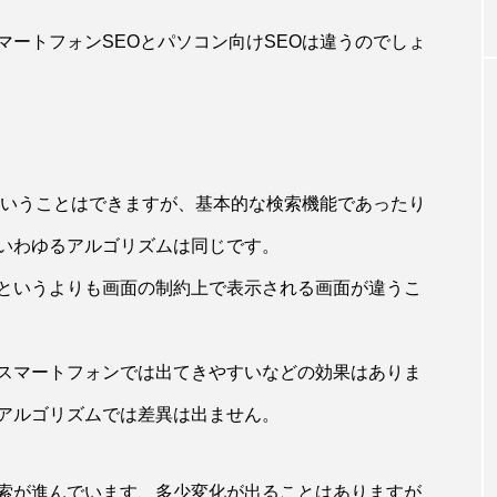
W杯の優勝を目指す日
うちわ
ートフォンSEOとパソコン向けSEOは違うのでしょ
本代表と目標設定
低額な
有効な
admin
admin
2026.07.17
2026
ということはできますが、基本的な検索機能であったり
いわゆるアルゴリズムは同じです。
というよりも画面の制約上で表示される画面が違うこ
スマートフォンでは出てきやすいなどの効果はありま
アルゴリズムでは差異は出ません。
索が進んでいます、多少変化が出ることはありますが