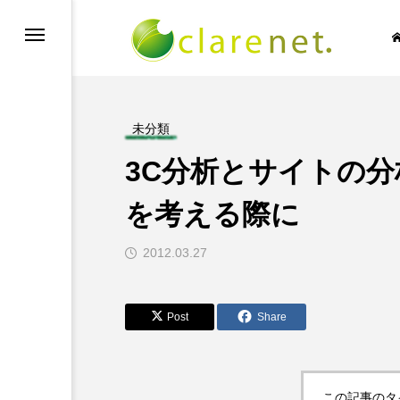
未分類
3C分析とサイトの
SIC NO LIFE
TECH BLOG
を考える際に
2012.03.27

Post
Share
この記事のタ