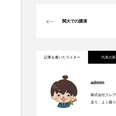
関大での講演
記事を書いたライター
代表の新
2026.08.06
国道168号線や国道3
admin
2026.08.05
【初千日詣】京都洛西 
き曲
株式会社クレア
走り、よく蹴り
ー苦手。文藝春秋の
2026.08.04
那智の火祭りの裏側には