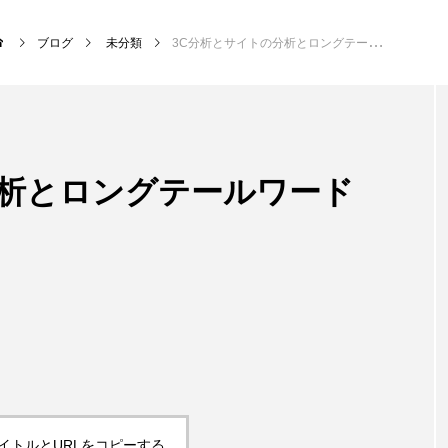
ブログ
未分類
3C分析とサイトの分析とロングテールワードを考える際に
NEW POST
分析とロングテールワード
サッカー・フットサル
クラ
イトルとURLをコピーする