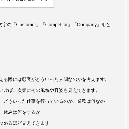
W杯の優勝を目指す日
うちわ
本代表と目標設定
低額な
有効な
ustomer」「Competitor」「Company」をと
admin
admin
2026.07.17
2026
える際には顧客がどういった人間なのかを考えます。
いけば、次第にその風貌や容姿も見えてきます。
、どういった仕事を行っているのか、業務は何なの
、休みは何をするか、
つめるほど見えてきます。