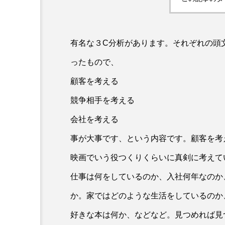
：なんででん
エレベーター広告とか
ん: 天神祭
言うのか何なのか
有名な３C分析があります。それぞれの頭文字の「C
admin
5
2026.04.10
ったもので、
顧客を考える
競争相手を考える
会社を考える
事が大事です、という内容です。顧客を考
映画でいう役つくりくらいに真剣に考えて
仕事は何をしているのか、入社何年なのか
か。家ではどのような生活をしているのか
好きな本は何か、などなど。見つめれば見