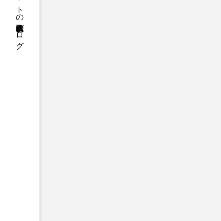
株式会社クレアネットの代表取締役ブログ
2026.07.28
那智の火祭り・扇祭りと、