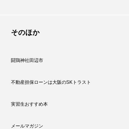
は販促品でかつ
百聞は一見にしかず
のに重宝される
百見は一考にしかず
アイテム
百考は一行にしかず
admin
そのほか
.07.09
2026.07.13
闘鶏神社田辺市
不動産担保ローンは大阪のSKトラスト
実習生おすすめ本
メールマガジン