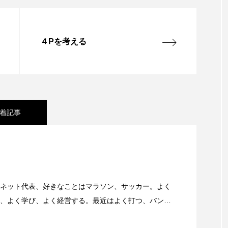
４Pを考える
着記事
11号線を走るとき、高速道路に乗っているときに聞くべ
愛宕山登拝 愛宕神社の千日詣にチャレンジ
ネット代表、好きなことはマラソン、サッカー。よく
、よく学び、よく経営する。最近はよく打つ、バンカ
『Sports Graphic Number』大好き。
消防の皆さんの万全の備え