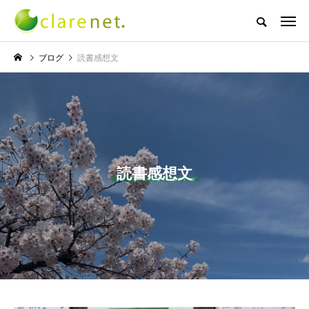
株式会社クレアネットの代表取締役ブログ
ブログ
読書感想文
NEW POST
TECH BLOG
サッカー・フットサル
読書感想文
エレベーター広告とか
W杯の優勝を目指す日
言うのか何なのか
本代表と目標設定