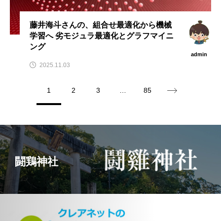
藤井海斗さんの、組合せ最適化から機械
学習へ 劣モジュラ最適化とグラフマイニ
ング
admin
2025.11.03
1
2
3
…
85
闘鶏神社