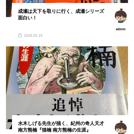
成瀬は天下を取りに行く、成瀬シリーズ
面白い！
admin
2026.02.16
水木しげる先生が描く、紀州の奇人天才
南方熊楠『猫楠 南方熊楠の生涯』