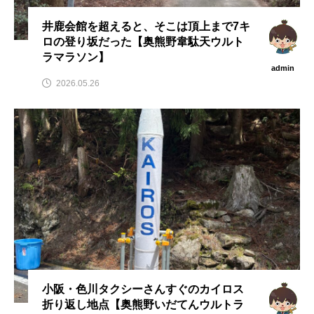
井鹿会館を超えると、そこは頂上まで7キ
ロの登り坂だった【奥熊野韋駄天ウルト
ラマラソン】
admin
2026.05.26
小阪・色川タクシーさんすぐのカイロス
折り返し地点【奥熊野いだてんウルトラ