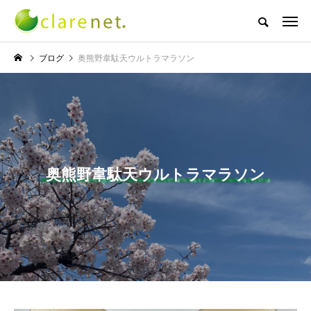
株式会社クレアネットの代表取締役ブログ
ブログ
奥熊野韋駄天ウルトラマラソン
NEW POST
TECH BLOG
サッカー・フットサル
奥熊野韋駄天ウルトラマラソン
エレベーター広告とか
W杯の優勝を目指す日
言うのか何なのか
本代表と目標設定