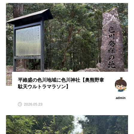
平維盛の色川地域に色川神社【奥熊野韋
駄天ウルトラマラソン】
admin
2026.05.23