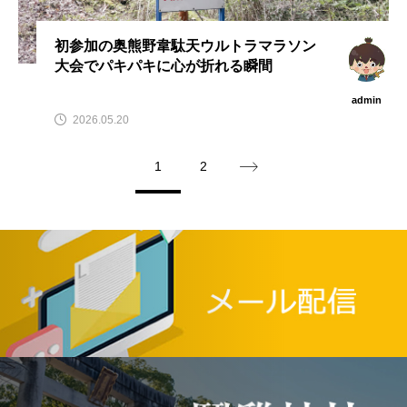
初参加の奥熊野韋駄天ウルトラマラソン
大会でパキパキに心が折れる瞬間
admin
2026.05.20
1
2