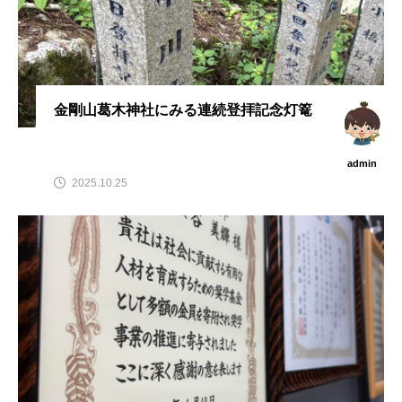
金剛山葛木神社にみる連続登拝記念灯篭
admin
2025.10.25