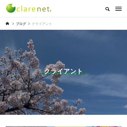
株式会社クレアネットの代表取締役ブログ
ブログ
クライアント
NEW POST
TECH BLOG
サッカー・フットサル
クライアント
エレベーター広告とか
W杯の優勝を目指す日
言うのか何なのか
本代表と目標設定